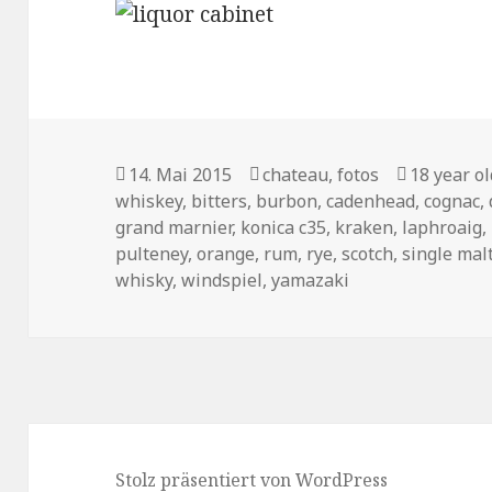
Veröffentlicht
Kategorien
Tags
14. Mai 2015
chateau
,
fotos
18 year ol
am
whiskey
,
bitters
,
burbon
,
cadenhead
,
cognac
,
grand marnier
,
konica c35
,
kraken
,
laphroaig
,
pulteney
,
orange
,
rum
,
rye
,
scotch
,
single mal
whisky
,
windspiel
,
yamazaki
Stolz präsentiert von WordPress