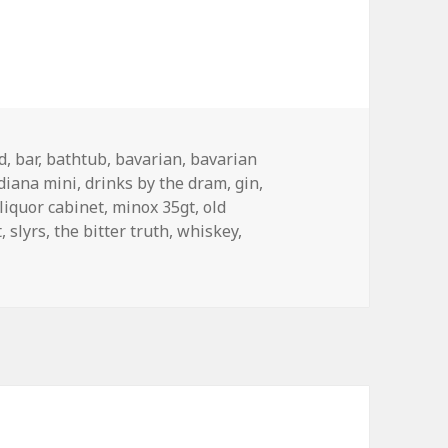
d
,
bar
,
bathtub
,
bavarian
,
bavarian
diana mini
,
drinks by the dram
,
gin
,
liquor cabinet
,
minox 35gt
,
old
t
,
slyrs
,
the bitter truth
,
whiskey
,