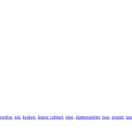
 gordon
,
gin
,
kraken
,
liquor cabinet
,
pipe
,
plattenspieler
,
pop
,
popart
,
qu