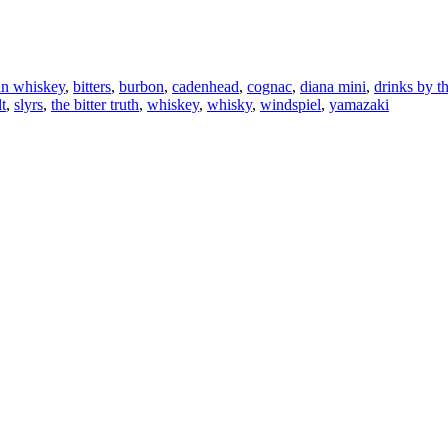
an whiskey
,
bitters
,
burbon
,
cadenhead
,
cognac
,
diana mini
,
drinks by t
t
,
slyrs
,
the bitter truth
,
whiskey
,
whisky
,
windspiel
,
yamazaki