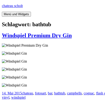
Springe
chateau scholt
zum
Inhalt
Menü und Widgets
Schlagwort:
bathtub
Windspiel Premium Dry Gin
Veröffentlicht
Kategorien
Tags
14. Mai 2015
chateau
,
fotos
art
,
bar
,
bathtub
,
campbells
,
cognac
,
flash
am
vinyl
,
windspiel