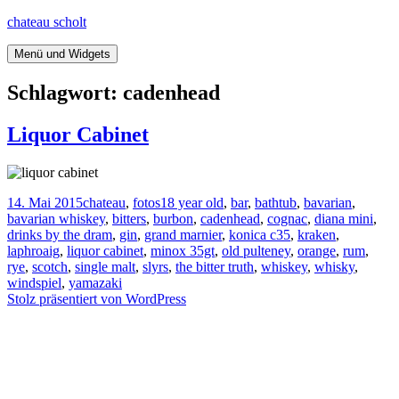
Springe
chateau scholt
zum
Inhalt
Menü und Widgets
Schlagwort:
cadenhead
Liquor Cabinet
Veröffentlicht
Kategorien
Tags
14. Mai 2015
chateau
,
fotos
18 year old
,
bar
,
bathtub
,
bavarian
,
am
bavarian whiskey
,
bitters
,
burbon
,
cadenhead
,
cognac
,
diana mini
,
drinks by the dram
,
gin
,
grand marnier
,
konica c35
,
kraken
,
laphroaig
,
liquor cabinet
,
minox 35gt
,
old pulteney
,
orange
,
rum
,
rye
,
scotch
,
single malt
,
slyrs
,
the bitter truth
,
whiskey
,
whisky
,
windspiel
,
yamazaki
Stolz präsentiert von WordPress