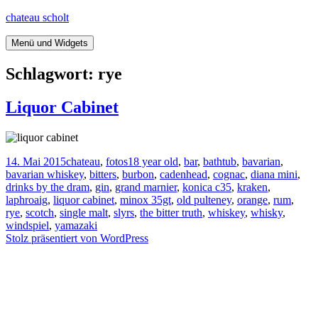
Springe
chateau scholt
zum
Inhalt
Menü und Widgets
Schlagwort:
rye
Liquor Cabinet
Veröffentlicht
Kategorien
Tags
14. Mai 2015
chateau
,
fotos
18 year old
,
bar
,
bathtub
,
bavarian
,
am
bavarian whiskey
,
bitters
,
burbon
,
cadenhead
,
cognac
,
diana mini
,
drinks by the dram
,
gin
,
grand marnier
,
konica c35
,
kraken
,
laphroaig
,
liquor cabinet
,
minox 35gt
,
old pulteney
,
orange
,
rum
,
rye
,
scotch
,
single malt
,
slyrs
,
the bitter truth
,
whiskey
,
whisky
,
windspiel
,
yamazaki
Stolz präsentiert von WordPress