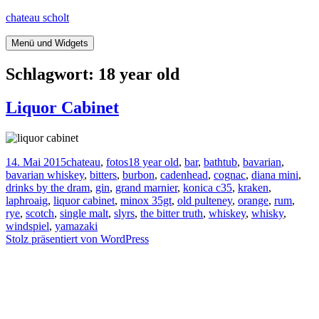
Springe
chateau scholt
zum
Inhalt
Menü und Widgets
Schlagwort:
18 year old
Liquor Cabinet
Veröffentlicht
Kategorien
Tags
14. Mai 2015
chateau
,
fotos
18 year old
,
bar
,
bathtub
,
bavarian
,
am
bavarian whiskey
,
bitters
,
burbon
,
cadenhead
,
cognac
,
diana mini
,
drinks by the dram
,
gin
,
grand marnier
,
konica c35
,
kraken
,
laphroaig
,
liquor cabinet
,
minox 35gt
,
old pulteney
,
orange
,
rum
,
rye
,
scotch
,
single malt
,
slyrs
,
the bitter truth
,
whiskey
,
whisky
,
windspiel
,
yamazaki
Stolz präsentiert von WordPress