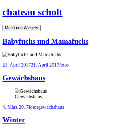
Springe
chateau scholt
zum
Inhalt
Menü und Widgets
Babyfuchs und Mamafuchs
Veröffentlicht
Kategorien
21. April 2017
21. April 2017
fotos
am
Gewächshaus
Gewächshaus
Veröffentlicht
Kategorien
Tags
4. März 2017
fotos
gewächshaus
am
Winter