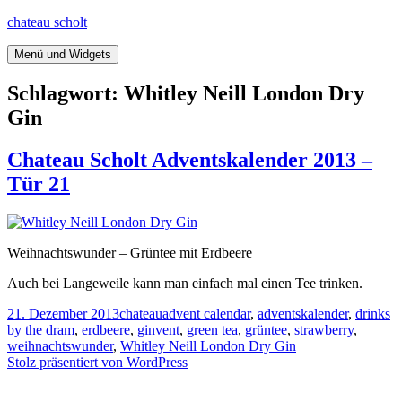
Springe
chateau scholt
zum
Inhalt
Menü und Widgets
Schlagwort:
Whitley Neill London Dry
Gin
Chateau Scholt Adventskalender 2013 –
Tür 21
Weihnachtswunder – Grüntee mit Erdbeere
Auch bei Langeweile kann man einfach mal einen Tee trinken.
Veröffentlicht
Kategorien
Tags
21. Dezember 2013
chateau
advent calendar
,
adventskalender
,
drinks
am
by the dram
,
erdbeere
,
ginvent
,
green tea
,
grüntee
,
strawberry
,
weihnachtswunder
,
Whitley Neill London Dry Gin
Stolz präsentiert von WordPress