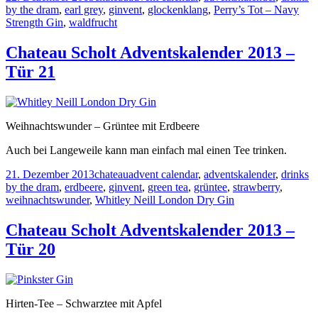
am
by the dram
,
earl grey
,
ginvent
,
glockenklang
,
Perry’s Tot – Navy
Strength Gin
,
waldfrucht
Chateau Scholt Adventskalender 2013 –
Tür 21
Weihnachtswunder – Grüntee mit Erdbeere
Auch bei Langeweile kann man einfach mal einen Tee trinken.
Veröffentlicht
Kategorien
Tags
21. Dezember 2013
chateau
advent calendar
,
adventskalender
,
drinks
am
by the dram
,
erdbeere
,
ginvent
,
green tea
,
grüntee
,
strawberry
,
weihnachtswunder
,
Whitley Neill London Dry Gin
Chateau Scholt Adventskalender 2013 –
Tür 20
Hirten-Tee – Schwarztee mit Apfel