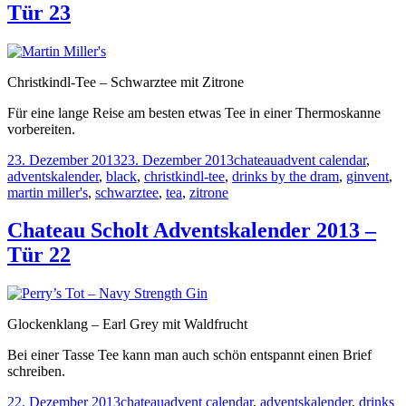
Tür 23
Christkindl-Tee – Schwarztee mit Zitrone
Für eine lange Reise am besten etwas Tee in einer Thermoskanne
vorbereiten.
Veröffentlicht
Kategorien
Tags
23. Dezember 2013
23. Dezember 2013
chateau
advent calendar
,
am
adventskalender
,
black
,
christkindl-tee
,
drinks by the dram
,
ginvent
,
martin miller's
,
schwarztee
,
tea
,
zitrone
Chateau Scholt Adventskalender 2013 –
Tür 22
Glockenklang – Earl Grey mit Waldfrucht
Bei einer Tasse Tee kann man auch schön entspannt einen Brief
schreiben.
Veröffentlicht
Kategorien
Tags
22. Dezember 2013
chateau
advent calendar
,
adventskalender
,
drinks