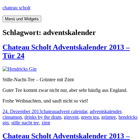
Springe
chateau scholt
zum
Inhalt
Menü und Widgets
Schlagwort:
adventskalender
Chateau Scholt Adventskalender 2013 –
Tür 24
Stille-Nacht-Tee – Grüntee mit Zimt
Guter Tee kommt zwar nicht nur, aber sehr häufig aus England.
Frohe Weihnachten, und sauft nicht so viel!
Veröffentlicht
Kategorien
Tags
24. Dezember 2013
chateau
advent calendar
,
adventskalender
,
am
cinnamon
,
drinks by the dram
,
ginvent
,
green tea
,
grüntee
,
hendricks
gin
,
stille nacht tee
,
zimt
Chateau Scholt Adventskalender 2013 –