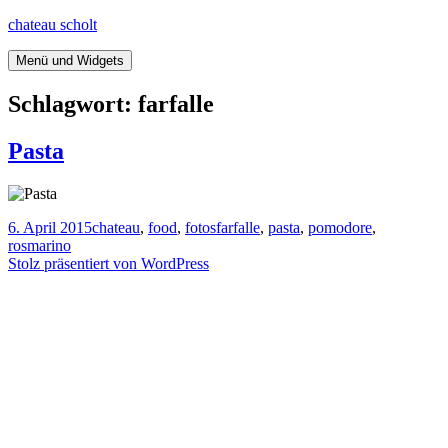
Springe
chateau scholt
zum
Inhalt
Menü und Widgets
Schlagwort:
farfalle
Pasta
Veröffentlicht
Kategorien
Tags
6. April 2015
chateau
,
food
,
fotos
farfalle
,
pasta
,
pomodore
,
am
rosmarino
Stolz präsentiert von WordPress