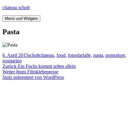
Springe
chateau scholt
zum
Inhalt
Menü und Widgets
Pasta
Veröffentlicht
Autor
Kategorien
Tags
6. April 2015
scholt
chateau
,
food
,
fotos
farfalle
,
pasta
,
pomodore
,
am
rosmarino
Beitragsnavigation
Vorheriger
Zurück
Ein Fuchs kommt selten allein
Nächster
Beitrag:
Weiter
8mm Filmklebepresse
Beitrag:
Stolz präsentiert von WordPress