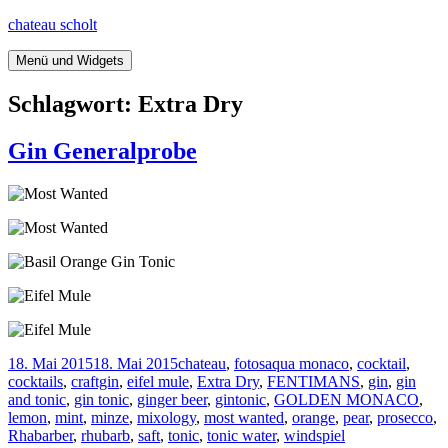
Springe
chateau scholt
zum
Inhalt
Menü und Widgets
Schlagwort:
Extra Dry
Gin Generalprobe
Veröffentlicht
Kategorien
Tags
18. Mai 2015
18. Mai 2015
chateau
,
fotos
aqua monaco
,
cocktail
,
am
cocktails
,
craftgin
,
eifel mule
,
Extra Dry
,
FENTIMANS
,
gin
,
gin
and tonic
,
gin tonic
,
ginger beer
,
gintonic
,
GOLDEN MONACO
,
lemon
,
mint
,
minze
,
mixology
,
most wanted
,
orange
,
pear
,
prosecco
,
Rhabarber
,
rhubarb
,
saft
,
tonic
,
tonic water
,
windspiel