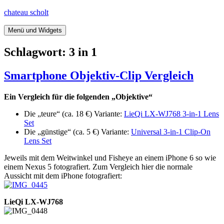
Springe
chateau scholt
zum
Inhalt
Menü und Widgets
Schlagwort:
3 in 1
Smartphone Objektiv-Clip Vergleich
Ein Vergleich für die folgenden „Objektive“
Die „teure“ (ca. 18 €) Variante:
LieQi LX-WJ768 3-in-1 Lens
Set
Die „günstige“ (ca. 5 €) Variante:
Universal 3-in-1 Clip-On
Lens Set
Jeweils mit dem Weitwinkel und Fisheye an einem iPhone 6 so wie
einem Nexus 5 fotografiert. Zum Vergleich hier die normale
Aussicht mit dem iPhone fotografiert:
LieQi LX-WJ768