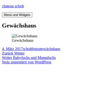
Springe
chateau scholt
zum
Inhalt
Menü und Widgets
Gewächshaus
Gewächshaus
Veröffentlicht
Autor
Kategorien
Tags
4. März 2017
scholt
fotos
gewächshaus
am
Beitragsnavigation
Vorheriger
Zurück
Winter
Nächster
Beitrag:
Weiter
Babyfuchs und Mamafuchs
Beitrag:
Stolz präsentiert von WordPress