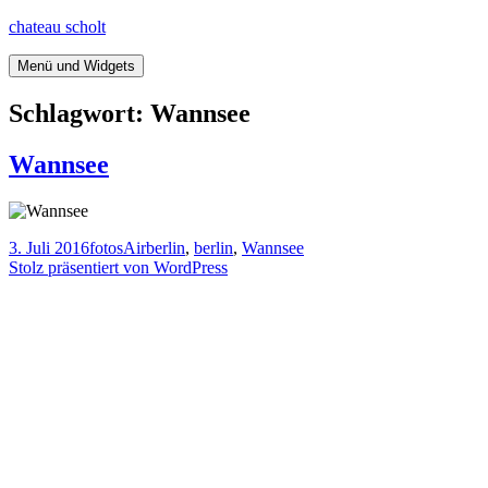
Springe
chateau scholt
zum
Inhalt
Menü und Widgets
Schlagwort:
Wannsee
Wannsee
Veröffentlicht
Kategorien
Tags
3. Juli 2016
fotos
Airberlin
,
berlin
,
Wannsee
am
Stolz präsentiert von WordPress