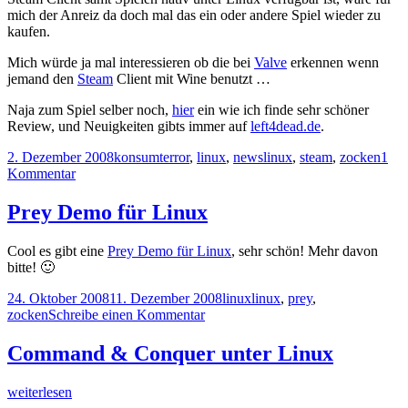
mich der Anreiz da doch mal das ein oder andere Spiel wieder zu
kaufen.
Mich würde ja mal interessieren ob die bei
Valve
erkennen wenn
jemand den
Steam
Client mit Wine benutzt …
Naja zum Spiel selber noch,
hier
ein wie ich finde sehr schöner
Review, und Neuigkeiten gibts immer auf
left4dead.de
.
Veröffentlicht
Kategorien
Tags
2. Dezember 2008
konsumterror
,
linux
,
news
linux
,
steam
,
zocken
1
am
zu
Kommentar
Steam
bald
Prey Demo für Linux
für
Linux(?)
Cool es gibt eine
Prey Demo für Linux
, sehr schön! Mehr davon
bitte! 🙂
Veröffentlicht
Kategorien
Tags
24. Oktober 2008
11. Dezember 2008
linux
linux
,
prey
,
am
zu
zocken
Schreibe einen Kommentar
Prey
Demo
Command & Conquer unter Linux
für
Linux
Command
weiterlesen
&