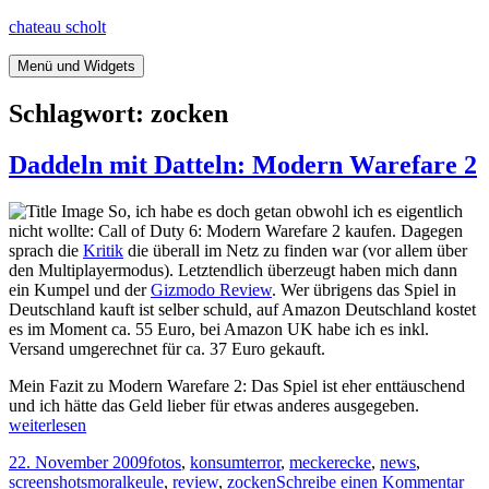
Springe
chateau scholt
zum
Inhalt
Menü und Widgets
Schlagwort:
zocken
Daddeln mit Datteln: Modern Warefare 2
So, ich habe es doch getan obwohl ich es eigentlich
nicht wollte: Call of Duty 6: Modern Warefare 2 kaufen. Dagegen
sprach die
Kritik
die überall im Netz zu finden war (vor allem über
den Multiplayermodus). Letztendlich überzeugt haben mich dann
ein Kumpel und der
Gizmodo Review
. Wer übrigens das Spiel in
Deutschland kauft ist selber schuld, auf Amazon Deutschland kostet
es im Moment ca. 55 Euro, bei Amazon UK habe ich es inkl.
Versand umgerechnet für ca. 37 Euro gekauft.
Mein Fazit zu Modern Warefare 2: Das Spiel ist eher enttäuschend
Daddeln
und ich hätte das Geld lieber für etwas anderes ausgegeben.
mit
weiterlesen
Datteln:
Veröffentlicht
Kategorien
22. November 2009
fotos
,
konsumterror
,
meckerecke
,
news
,
Modern
am
Tags
zu
screenshots
moralkeule
,
review
,
zocken
Schreibe einen Kommentar
Warefare