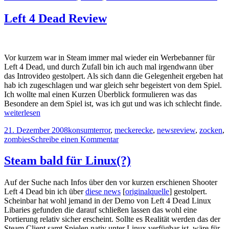
Dad
2
mit
Left 4 Dead Review
Dat
Mo
War
2
Vor kurzem war in Steam immer mal wieder ein Werbebanner für
Left 4 Dead, und durch Zufall bin ich auch mal irgendwann über
das Introvideo gestolpert. Als sich dann die Gelegenheit ergeben hat
hab ich zugeschlagen und war gleich sehr begeistert von dem Spiel.
Ich wollte mal einen Kurzen Überblick formulieren was das
Le
Besondere an dem Spiel ist, was ich gut und was ich schlecht finde.
4
weiterlesen
D
Veröffentlicht
Kategorien
Tags
21. Dezember 2008
konsumterror
,
meckerecke
,
news
review
,
zocken
,
R
am
zu
zombies
Schreibe einen Kommentar
Left
4
Steam bald für Linux(?)
Dead
Review
Auf der Suche nach Infos über den vor kurzen erschienen Shooter
Left 4 Dead bin ich über
diese news
[
originalquelle
] gestolpert.
Scheinbar hat wohl jemand in der Demo von Left 4 Dead Linux
Libaries gefunden die darauf schließen lassen das wohl eine
Portierung relativ sicher erscheint. Sollte es Realität werden das der
Steam Client samt Spielen nativ unter Linux verfügbar ist, wäre für