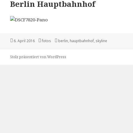
Berlin Hauptbahnhof
Veröffentlicht
Kategorien
Tags
6. April 2016
fotos
berlin
,
hauptbahnhof
,
skyline
am
Stolz präsentiert von WordPress