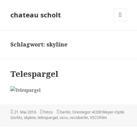
chateau scholt
MENÜ
UND
WIDGETS
Schlagwort:
skyline
Telespargel
Veröffentlicht
Kategorien
Tags
21. Mai 2016
fotos
berlin
,
Orestegor 4/200 Meyer-Optik
am
Gorlitz
,
skyline
,
telespargel
,
vsco
,
vscoberlin
,
VSCOFilm