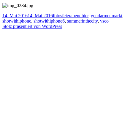
Veröffentlicht
Kategorien
Tags
14. Mai 2016
14. Mai 2016
fotos
feierabendbier
,
gendarmenmarkt
,
am
shotwithiphone
,
shotwithiphone6
,
summerinthecity
,
vsco
Stolz präsentiert von WordPress