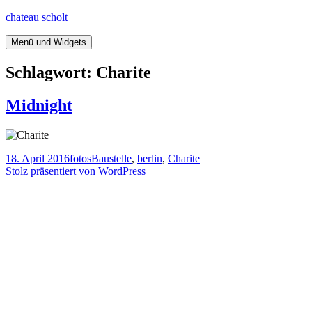
Springe
chateau scholt
zum
Inhalt
Menü und Widgets
Schlagwort:
Charite
Midnight
Veröffentlicht
Kategorien
Tags
18. April 2016
fotos
Baustelle
,
berlin
,
Charite
am
Stolz präsentiert von WordPress