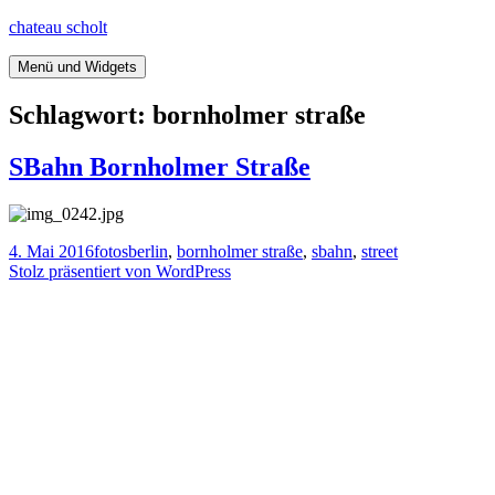
Springe
chateau scholt
zum
Inhalt
Menü und Widgets
Schlagwort:
bornholmer straße
SBahn Bornholmer Straße
Veröffentlicht
Kategorien
Tags
4. Mai 2016
fotos
berlin
,
bornholmer straße
,
sbahn
,
street
am
Stolz präsentiert von WordPress