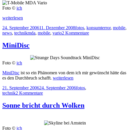
Foto ©
ich
robuste
weiterlesen
Technik?
Veröffentlicht
Kategorien
24. September 2006
11. Dezember 2008
fotos
,
konsumterror
,
mobile
,
am
Tags
zu
news
,
technik
mda
,
mobile
,
vario
2 Kommentare
robuste
Technik?
MiniDisc
Foto ©
ich
MiniDisc
ist so ein Phänomen von dem ich mir gewünscht hätte das
MiniDisc
es den Durchbruch schafft.
weiterlesen
Veröffentlicht
Kategorien
21. September 2006
24. September 2006
fotos
,
am
zu
technik
2 Kommentare
MiniDisc
Sonne bricht durch Wolken
Foto ©
ich