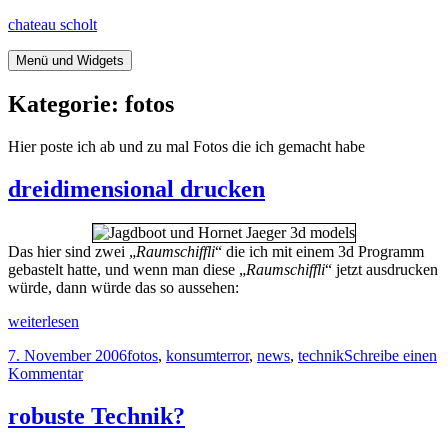
Springe
chateau scholt
zum
Inhalt
Menü und Widgets
Kategorie:
fotos
Hier poste ich ab und zu mal Fotos die ich gemacht habe
dreidimensional drucken
Das hier sind zwei „
Raumschiffli
“ die ich mit einem 3d Programm
gebastelt hatte, und wenn man diese „
Raumschiffli
“ jetzt ausdrucken
würde, dann würde das so aussehen:
dreidimensional
weiterlesen
drucken
Veröffentlicht
Kategorien
7. November 2006
fotos
,
konsumterror
,
news
,
technik
Schreibe einen
am
zu
Kommentar
dreidimensional
drucken
robuste Technik?